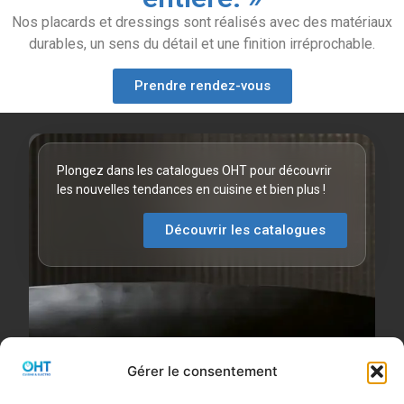
Nos placards et dressings sont réalisés avec des matériaux
durables, un sens du détail et une finition irréprochable.
Prendre rendez-vous
Promotions
Plongez dans les catalogues OHT pour découvrir
Découvrez
les nouvelles tendances en cuisine et bien plus !
nos
Découvrir les catalogues
bons
plans
du
moment
Découvrir
Gérer le consentement
les
promotions